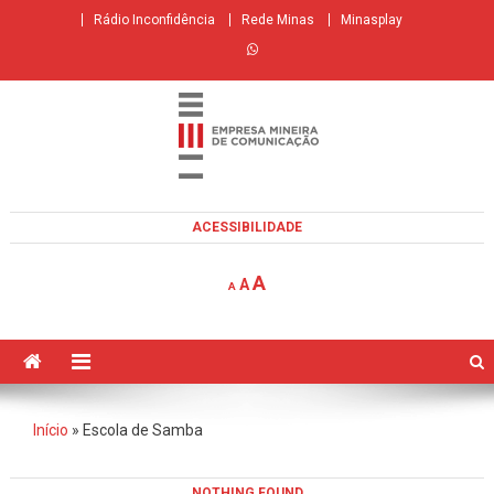
Skip
Rádio Inconfidência
Rede Minas
Minasplay
to
content
EMC
Empresa Mineira de Comunicação
ACESSIBILIDADE
Decrease
Reset
Increase
A
A
A
font
font
size.
font
size.
size.
Início
»
Escola de Samba
NOTHING FOUND